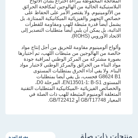
المعالجة المحفوظة ببراءة اختراع بشأن الألواح
البلاستيكية الخالية من الهالوجين لمكافحة الحرائق
من الألومينيوم. ولا يقتصر الأمر على الحفاظ على
خصائص التجهيز والفيزيائية الميكانيكية الممتازة، بل
يشمل أيضاً قدرة مثبطة للهب ومقاومة للقطرات
الذائبة، بل يمكن أن يلبي أيضاً متطلبات التصدير إلى
الاتحاد الأوروبي (ROHS).
وألواح ألومينيوم مقاومة للحريق من أجل إنتاج مواد
خالصة من الهالوجين من مثبطات اللهب، تم اختبارها
بصورة مشتركة من المركز الوطني لمراقبة جودة
مواد البناء من الحرائق والمركز الوطني لاختبار مواد
البناء. ولا يفي أداء الحرق بمتطلبات المستوى
G8624 B1 فحسب، بل يفي أيضا بمتطلبات
المستوى EN13501-1: B-S1، المرحلة D0،
والخصائص الفيزيائية -الميكانيكية المتطلبات التقنية
المتعلقة ألومنيوم المثبطة للهب ذات الصلة في
المعيار GB/T17748 أو GB/T22412.
منتجات ذات صلة
معرفة المزيد