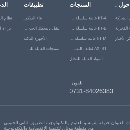
حول .
المنتجات
تطبيقات
الدع
 الشركة
kT-A عالية سلسلة مثبطات اللهب
بناء الديكور
نظام ال
 الفخرية
kT-B عالية سلسلة مثبطات اللهب
النقل بالسكك الحديدية
براءة ا
 الأخبار
kT-M عالية سلسلة مثبطات اللهب
الأجهزة الذكية
A2, B1 لفائف اللب المقاوم للحريق درجة
المنتجات القابلة للتحلل
المواد القابلة للتحلل
تلفون .
0731-84026383
ة
العنوان:حديقة شونسو للعلوم والتكنولوجيا، الطريق الثاني الجنوبي
من منطقة هونان للتنمية الاقتصادية والتكنولوجية