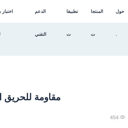
حول
المنتجا
تطبيقا
الدعم
اختبار 
.
ت
ت
التقني
ل
مقاومة للحريق ا
454